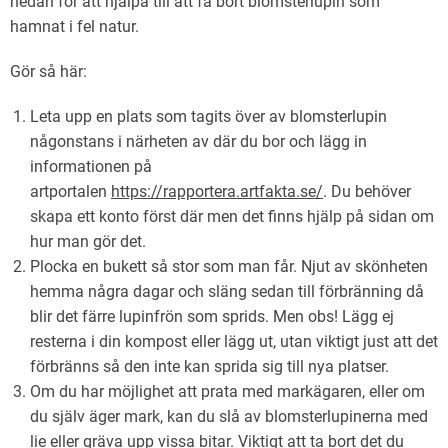
nedan för att hjälpa till att få bort blomsterlupin som
hamnat i fel natur.
Gör så här:
Leta upp en plats som tagits över av blomsterlupin
någonstans i närheten av där du bor och lägg in
informationen på
artportalen
https://rapportera.artfakta.se/
. Du behöver
skapa ett konto först där men det finns hjälp på sidan om
hur man gör det.
Plocka en bukett så stor som man får. Njut av skönheten
hemma några dagar och släng sedan till förbränning då
blir det färre lupinfrön som sprids. Men obs! Lägg ej
resterna i din kompost eller lägg ut, utan viktigt just att det
förbränns så den inte kan sprida sig till nya platser.
Om du har möjlighet att prata med markägaren, eller om
du själv äger mark, kan du slå av blomsterlupinerna med
lie eller gräva upp vissa bitar. Viktigt att ta bort det du