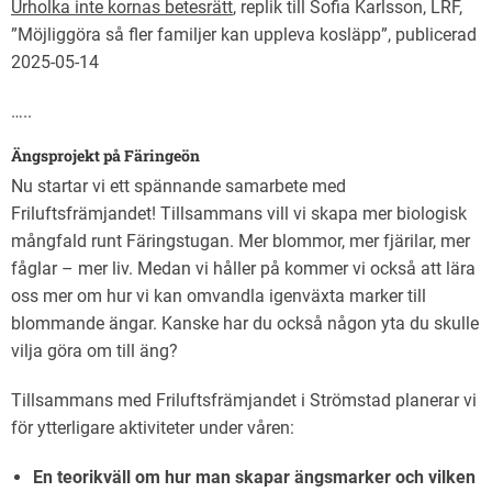
Urholka inte kornas betesrätt
, replik till Sofia Karlsson, LRF,
”Möjliggöra så fler familjer kan uppleva kosläpp”, publicerad
2025-05-14
…..
Ängsprojekt på Färingeön
Nu startar vi ett spännande samarbete med
Friluftsfrämjandet! Tillsammans vill vi skapa mer biologisk
mångfald runt Färingstugan. Mer blommor, mer fjärilar, mer
fåglar – mer liv. Medan vi håller på kommer vi också att lära
oss mer om hur vi kan omvandla igenväxta marker till
blommande ängar. Kanske har du också någon yta du skulle
vilja göra om till äng?
Tillsammans med Friluftsfrämjandet i Strömstad planerar vi
för ytterligare aktiviteter under våren:
En teorikväll om hur man skapar ängsmarker och vilken