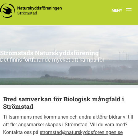
MENY
Aktuellt
Valet 2026
Strömstads Naturskyddsförening
Om oss
Det finns fortfarande mycket att kämpa för
Biologisk mångfald
Fetörtsblåvinge
Bred samverkan för Biologisk mångfald i
Skogen
Strömstad
Havet, fjorden och sjöarna
Tillsammans med kommunen och andra aktörer bidrar vi till
att fler ängsmarker skapas i Strömstad. Vill du vara med?
Föreningen
Kontakta oss på
stromstad@naturskyddsforeningen.se