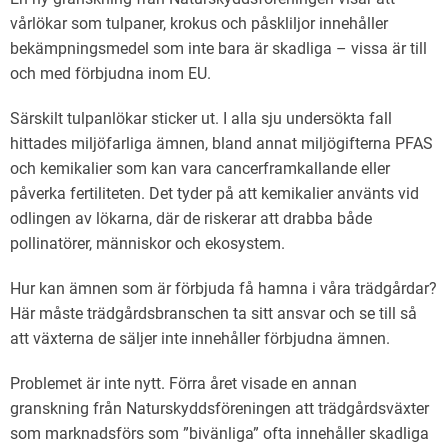
vårlökar som tulpaner, krokus och påskliljor innehåller
bekämpningsmedel som inte bara är skadliga – vissa är till
och med förbjudna inom EU.
Särskilt tulpanlökar sticker ut. I alla sju undersökta fall
hittades miljöfarliga ämnen, bland annat miljögifterna PFAS
och kemikalier som kan vara cancerframkallande eller
påverka fertiliteten. Det tyder på att kemikalier använts vid
odlingen av lökarna, där de riskerar att drabba både
pollinatörer, människor och ekosystem.
Hur kan ämnen som är förbjuda få hamna i våra trädgårdar?
Här måste trädgårdsbranschen ta sitt ansvar och se till så
att växterna de säljer inte innehåller förbjudna ämnen.
Problemet är inte nytt. Förra året visade en annan
granskning från Naturskyddsföreningen att trädgårdsväxter
som marknadsförs som ”bivänliga” ofta innehåller skadliga