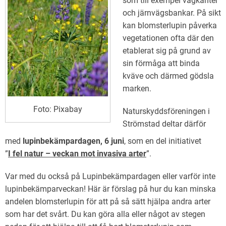
som till exempel vägkanter
och järnvägsbankar. På sikt
kan blomsterlupin påverka
vegetationen ofta där den
etablerat sig på grund av
sin förmåga att binda
kväve och därmed gödsla
marken.
Foto: Pixabay
Naturskyddsföreningen i
Strömstad deltar därför
med
lupinbekämpardagen, 6 juni
, som en del initiativet
”
I fel natur – veckan mot invasiva arter
”.
Var med du också på Lupinbekämpardagen eller varför inte
lupinbekämparveckan! Här är förslag på hur du kan minska
andelen blomsterlupin för att på så sätt hjälpa andra arter
som har det svårt. Du kan göra alla eller något av stegen