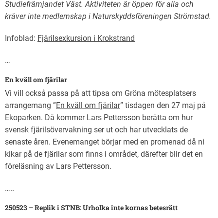
Studiefrämjandet Väst. Aktiviteten är öppen för alla och
kräver inte medlemskap i
Naturskyddsföreningen Strömstad.
Infoblad:
Fjärilsexkursion i Krokstrand
…
En kväll om fjärilar
Vi vill också passa på att tipsa om Gröna mötesplatsers
arrangemang ”
En kväll om fjärilar
” tisdagen den 27 maj på
Ekoparken. Då kommer Lars Pettersson berätta om hur
svensk fjärilsövervakning ser ut och har utvecklats de
senaste åren. Evenemanget börjar med en promenad då ni
kikar på de fjärilar som finns i området, därefter blir det en
föreläsning av Lars Pettersson.
…..
250523 – Replik i STNB: Urholka inte kornas betesrätt