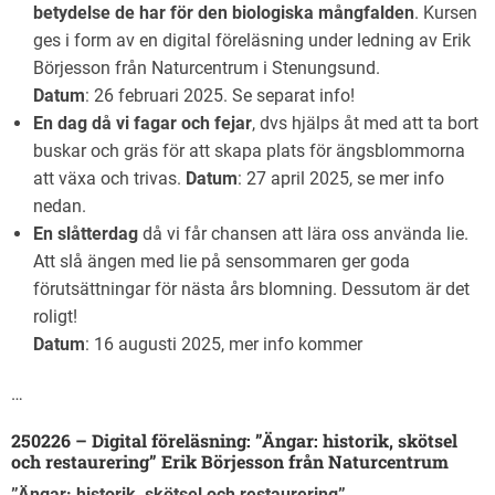
betydelse de har för den biologiska mångfalden
. Kursen
ges i form av en digital föreläsning under ledning av Erik
Börjesson från Naturcentrum i Stenungsund.
Datum
: 26 februari 2025. Se separat info!
En dag då vi fagar och fejar
, dvs hjälps åt med att ta bort
buskar och gräs för att skapa plats för ängsblommorna
att växa och trivas.
Datum
: 27 april 2025, se mer info
nedan.
En slåtterdag
då vi får chansen att lära oss använda lie.
Att slå ängen med lie på sensommaren ger goda
förutsättningar för nästa års blomning. Dessutom är det
roligt!
Datum
: 16 augusti 2025, mer info kommer
…
250226 – Digital föreläsning: ”Ängar: historik, skötsel
och restaurering”
Erik Börjesson från Naturcentrum
”Ängar: historik, skötsel och restaurering”