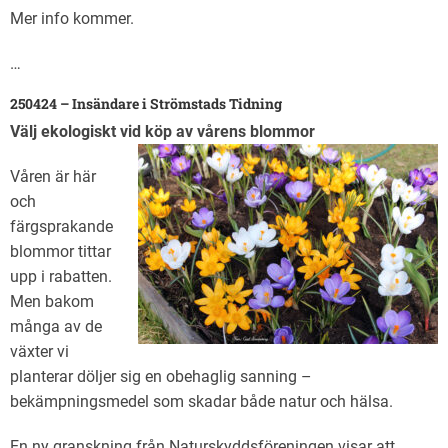
Mer info kommer.
…
250424 – Insändare i Strömstads Tidning
Välj ekologiskt vid köp av vårens blommor
Våren är här
och
färgsprakande
blommor tittar
upp i rabatten.
Men bakom
många av de
växter vi
planterar döljer sig en obehaglig sanning –
bekämpningsmedel som skadar både natur och hälsa.
En ny granskning från Naturskyddsföreningen visar att