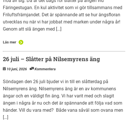
fröa av sig. Då är det dags för slåtter på ängen vid
Kontakt
Färingestugan. En kul aktivitet som vi gör tillsammans med
Friluftsfrämjandet. Det är spännande att se hur ängsfloran
utvecklas nu när vi har jobbat med marken under några år!
Genom att slå ängen med […]
Läs mer
26 juli – Slåtter på Nilsemyrens äng
10 juni, 2026
Kommentera
Söndagen den 26 juli bjuder vi in till en slåtterdag på
Nilsemyrens äng. Nilsemyrens äng är en av kommunens
ängar och en väldigt fin äng. Vi har varit med och slagit
ängen i några år nu och det är spännande att följa vad som
händer. Vill du vara med? Både vana såväl som ovana men
[…]