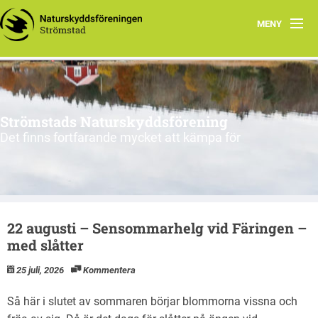
MENY
Aktuellt
Valet 2026
Strömstads Naturskyddsförening
Om oss
Det finns fortfarande mycket att kämpa för
Biologisk mångfald
Fetörtsblåvinge
22 augusti – Sensommarhelg vid Färingen –
Skogen
med slåtter
Havet, fjorden och sjöarna
25 juli, 2026
Kommentera
Föreningen
Så här i slutet av sommaren börjar blommorna vissna och